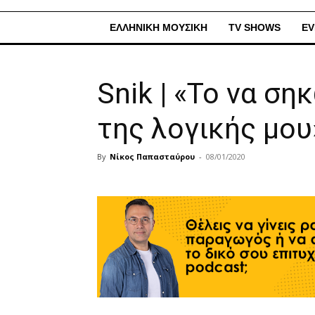
ΕΛΛΗΝΙΚΗ ΜΟΥΣΙΚΗ
TV SHOWS
EV
Snik | «Το να ση
της λογικής μου
By
Νίκος Παπασταύρου
-
08/01/2020