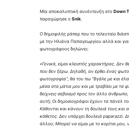
Μία αποκαλυπτική συνέντευξη στο
Down 
παραχώρησε ο
Snik
.
Ο δημοφιλής ράπερ που το τελευταίο διάσ
με την Ηλιάνα Παπαγεωργίου αλλά και για 
φωτογράφους δηλώνει:
«Γενικά, είμαι κλειστός χαρακτήρας. Δεν
που δεν ξέρω. Δηλαδή, αν έρθει ένας φωτο
φωτογραφία”, θα του πω “Βγάλε με και έλα 
μέσα στα μάτια μου και με τραβάει με τα φ
δείχνεις σεβασμό προς τον άλλο άνθρωπο, δ
αυτή; Οι δημοσιογράφοι έχουν τα πάνελ το
Κάθονται και κάνουν τη δουλειά τους και α
κάθετος. Δεν υπάρχει δουλειά paparazzi. Δη
άλλου; Μπορεί να είμαι με το κορίτσι μου