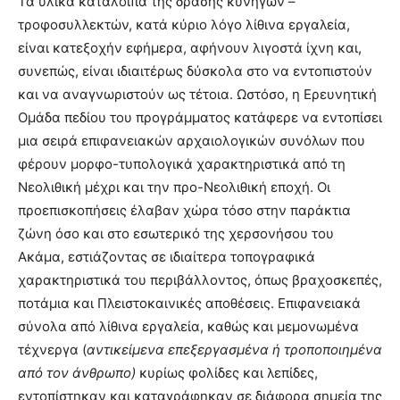
Τα υλικά κατάλοιπα της δράσης κυνηγών –
τροφοσυλλεκτών, κατά κύριο λόγο λίθινα εργαλεία,
είναι κατεξοχήν εφήμερα, αφήνουν λιγοστά ίχνη και,
συνεπώς, είναι ιδιαιτέρως δύσκολα στο να εντοπιστούν
και να αναγνωριστούν ως τέτοια. Ωστόσο, η Ερευνητική
Ομάδα πεδίου του προγράμματος κατάφερε να εντοπίσει
μια σειρά επιφανειακών αρχαιολογικών συνόλων που
φέρουν μορφο-τυπολογικά χαρακτηριστικά από τη
Νεολιθική μέχρι και την προ-Νεολιθική εποχή. Οι
προεπισκοπήσεις έλαβαν χώρα τόσο στην παράκτια
ζώνη όσο και στο εσωτερικό της χερσονήσου του
Ακάμα, εστιάζοντας σε ιδιαίτερα τοπογραφικά
χαρακτηριστικά του περιβάλλοντος, όπως βραχοσκεπές,
ποτάμια και Πλειστοκαινικές αποθέσεις. Επιφανειακά
σύνολα από λίθινα εργαλεία, καθώς και μεμονωμένα
τέχνεργα (
αντικείμενα επεξεργασμένα ή τροποποιημένα
από τον άνθρωπο)
κυρίως φολίδες και λεπίδες,
εντοπίστηκαν και καταγράφηκαν σε διάφορα σημεία της