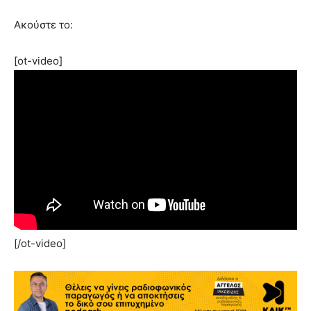
Ακούστε το:
[ot-video]
[/ot-video]