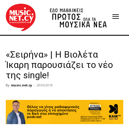
«Σειρήνα» | Η Βιολέτα
Ίκαρη παρουσιάζει το νέο
της single!
By
music.net.cy
-
28/06/2018