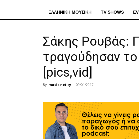
ΕΛΛΗΝΙΚΗ ΜΟΥΣΙΚΗ
TV SHOWS
EV
Σάκης Ρουβάς: 
τραγούδησαν το 
[pics,vid]
By
music.net.cy
-
09/01/2017