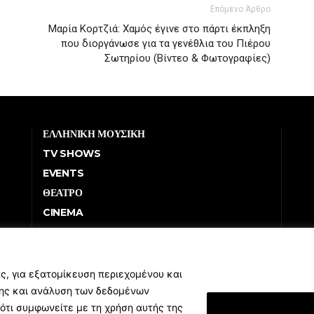
Επόμενο Άρθρο
Μαρία Κορτζιά: Χαμός έγινε στο πάρτι έκπληξη
που διοργάνωσε για τα γενέθλια του Πιέρου
Σωτηρίου (Βίντεο & Φωτογραφίες)
ΕΛΛΗΝΙΚΗ ΜΟΥΣΙΚΗ
TV SHOWS
EVENTS
ΘΕΑΤΡΟ
CINEMA
ΔΙΑΓΩΝΙΣΜΟΙ
STOA CULTURA
BRANDS
ς, για εξατομίκευση περιεχομένου και
σης και ανάλυση των δεδομένων
ΣΥΝΕΝΤΕΥΞΕΙΣ
ότι συμφωνείτε με τη χρήση αυτής της
Εμφάνιση Λεπτομ