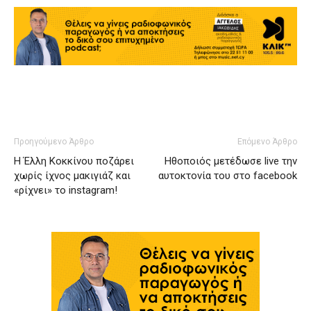
Προηγούμενο Άρθρο
Επόμενο Άρθρο
Η Έλλη Κοκκίνου ποζάρει
Ηθοποιός μετέδωσε live την
χωρίς ίχνος μακιγιάζ και
αυτοκτονία του στο facebook
«ρίχνει» το instagram!