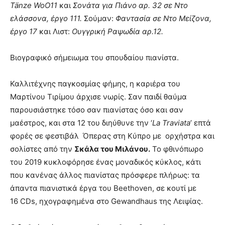
T
ä
nze
WoO
11
και
Σονάτα για Πιάνο αρ. 32 σε Ντο
ελάσσονα, έργο 111.
Σούμαν:
Φαντασία σε Ντο Μείζονα,
έργο 17
και Λιστ:
Ουγγρική Ραψωδία αρ.12.
Βιογραφικό σήμειωμα του σπουδαίου πιανίστα.
Καλλιτέχνης παγκοσμίας φήμης, η καριέρα του
Μαρτίνου Τιρίμου άρχισε νωρίς. Σαν παιδί θαύμα
παρουσιάστηκε τόσο σαν πιανίστας όσο και σαν
μαέστρος, και στα 12 του διηύθυνε την ‘
La Traviata
’ επτά
φορές σε φεστιβάλ Όπερας στη Κύπρο με ορχήστρα και
σολίστες από την
Σκάλα του Μιλάνου.
Το φθινόπωρο
του 2019 κυκλοφόρησε ένας μοναδικός κύκλος, κάτι
που κανένας άλλος πιανίστας πρόσφερε πλήρως: τα
άπαντα πιανιστικά έργα του Beethoven, σε κουτί με
16 CDs, ηχογραφημένα στο Gewandhaus της Λειψίας.