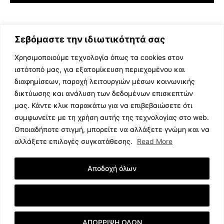
Σεβόμαστε την ιδιωτικότητά σας
Χρησιμοποιούμε τεχνολογία όπως τα cookies στον
ιστότοπό μας, για εξατομίκευση περιεχομένου και
διαφημίσεων, παροχή λειτουργιών μέσων κοινωνικής
ΕΛΛΗΝΙΚΗ ΜΟΥΣΙΚΗ
δικτύωσης και ανάλυση των δεδομένων επισκεπτών
TV SHOWS
μας. Κάντε κλικ παρακάτω για να επιβεβαιώσετε ότι
EVENTS
συμφωνείτε με τη χρήση αυτής της τεχνολογίας στο web.
ΘΕΑΤΡΟ
Οποιαδήποτε στιγμή, μπορείτε να αλλάξετε γνώμη και να
CINEMA
αλλάξετε επιλογές συγκατάθεσης.
Read More
ΔΙΑΓΩΝΙΣΜΟΙ
STOA CULTURA
Αποδοχή όλων
BRANDS
ΣΥΝΕΝΤΕΥΞΕΙΣ
Εμφάνιση Λεπτομερειών
ΑΠΟΡΡΙΨΗ ΟΛΩΝ
© 2023 music.net.cy, All Rights Reserved