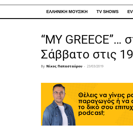
ΕΛΛΗΝΙΚΗ ΜΟΥΣΙΚΗ
TV SHOWS
EV
“MY GREECE”… σ
Σάββατο στις 19
By
Νίκος Παπασταύρου
-
23/03/2019