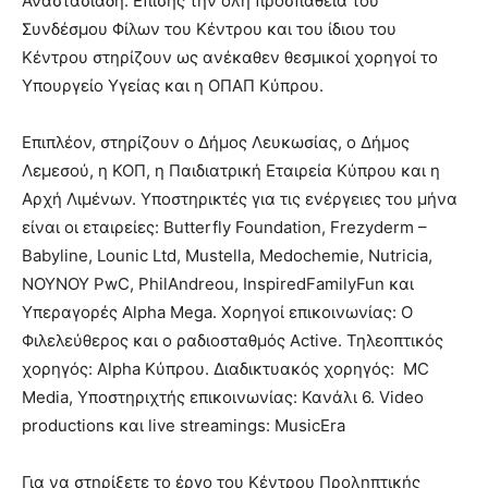
Αναστασιάδη. Επίσης την όλη προσπάθεια του
Συνδέσμου Φίλων του Κέντρου και του ίδιου του
Κέντρου στηρίζουν ως ανέκαθεν θεσμικοί χορηγοί το
Υπουργείο Υγείας και η ΟΠΑΠ Κύπρου.
Επιπλέον, στηρίζουν ο Δήμος Λευκωσίας, ο Δήμος
Λεμεσού, η ΚΟΠ, η Παιδιατρική Εταιρεία Κύπρου και η
Αρχή Λιμένων. Υποστηρικτές για τις ενέργειες του μήνα
είναι οι εταιρείες: Butterfly Foundation, Frezyderm –
Babyline, Lounic Ltd, Mustella, Medochemie, Nutricia,
NOYNOY PwC, PhilAndreou, InspiredFamilyFun και
Υπεραγορές Alpha Mega. Χορηγοί επικοινωνίας: O
Φιλελεύθερος και ο ραδιοσταθμός Active. Τηλεοπτικός
χορηγός: Alpha Κύπρου. Διαδικτυακός χορηγός: MC
Media, Υποστηριχτής επικοινωνίας: Κανάλι 6. Video
productions και live streamings: MusicEra
Για να στηρίξετε το έργο του Κέντρου Προληπτικής