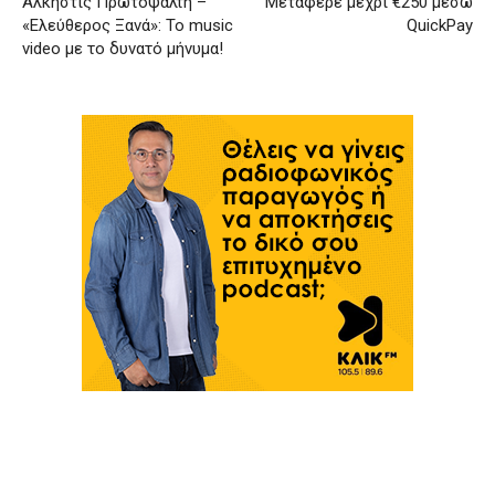
Άλκηστις Πρωτοψάλτη –
Μετάφερε μέχρι €250 μέσω
«Ελεύθερος Ξανά»: Το music
QuickPay
video με το δυνατό μήνυμα!