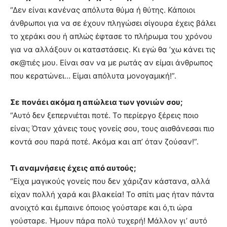
“Δεν είναι κανένας απόλυτα θύμα ή θύτης. Κάποιοι
άνθρωποι για να σε έχουν πληγώσει σίγουρα έχεις βάλει
το χεράκι σου ή απλώς έφτασε το πλήρωμα του χρόνου
για να αλλάξουν οι καταστάσεις. Κι εγώ θα ’χω κάνει τις
σκ@τιές μου. Είναι σαν να με ρωτάς αν είμαι άνθρωπος
που κερατώνει… Είμαι απόλυτα μονογαμική!”.
Σε πονάει ακόμα η απώλεια των γονιών σου;
“Αυτό δεν ξεπερνιέται ποτέ. Το περίεργο ξέρεις ποιο
είναι; Όταν χάνεις τους γονείς σου, τους αισθάνεσαι πιο
κοντά σου παρά ποτέ. Ακόμα και απ’ όταν ζούσαν!”.
Τι αναμνήσεις έχεις από αυτούς;
“Είχα μαγικούς γονείς που δεν χάριζαν κάστανα, αλλά
είχαν πολλή χαρά και βλακεία! Το σπίτι μας ήταν πάντα
ανοιχτό και έμπαινε όποιος γούσταρε και ό,τι ώρα
γούσταρε. Ήμουν πάρα πολύ τυχερή! Μάλλον γι’ αυτό