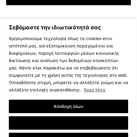
Σεβόμαστε την ιδιωτικότητά σας
Χρησιμοποιούμε τεχνολογία όπως τα cookies στον
ιστότοπό μας, για εξατομίκευση περιεχομένου και
διαφημίσεων, παροχή λειτουργιών μέσων κοινωνικής
ΕΛΛΗΝΙΚΗ ΜΟΥΣΙΚΗ
δικτύωσης και ανάλυση των δεδομένων επισκεπτών
TV SHOWS
μας. Κάντε κλικ παρακάτω για να επιβεβαιώσετε ότι
EVENTS
συμφωνείτε με τη χρήση αυτής της τεχνολογίας στο web.
ΘΕΑΤΡΟ
Οποιαδήποτε στιγμή, μπορείτε να αλλάξετε γνώμη και να
CINEMA
αλλάξετε επιλογές συγκατάθεσης.
Read More
ΔΙΑΓΩΝΙΣΜΟΙ
STOA CULTURA
Αποδοχή όλων
BRANDS
ΣΥΝΕΝΤΕΥΞΕΙΣ
Εμφάνιση Λεπτομερειών