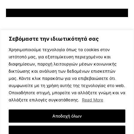
Σεβόμαστε την ιδιωτικότητά σας
Χρησιμοποιούμε τεχνολογία όπως τα cookies στον
ιστότοπό μας, για εξατομίκευση περιεχομένου και
διαφημίσεων, παροχή λειτουργιών μέσων κοινωνικής
ΕΛΛΗΝΙΚΗ ΜΟΥΣΙΚΗ
δικτύωσης και ανάλυση των δεδομένων επισκεπτών
TV SHOWS
μας. Κάντε κλικ παρακάτω για να επιβεβαιώσετε ότι
EVENTS
συμφωνείτε με τη χρήση αυτής της τεχνολογίας στο web.
ΘΕΑΤΡΟ
Οποιαδήποτε στιγμή, μπορείτε να αλλάξετε γνώμη και να
CINEMA
αλλάξετε επιλογές συγκατάθεσης.
Read More
ΔΙΑΓΩΝΙΣΜΟΙ
STOA CULTURA
Αποδοχή όλων
BRANDS
ΣΥΝΕΝΤΕΥΞΕΙΣ
Εμφάνιση Λεπτομερειών