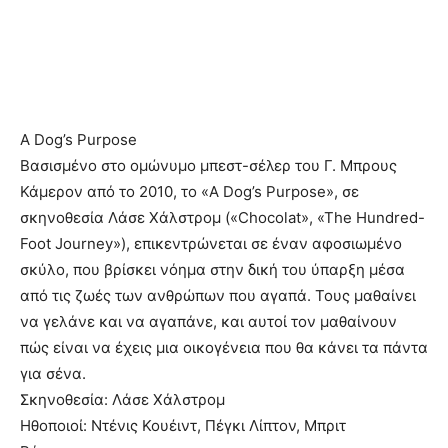
A Dog’s Purpose
Βασισμένο στο ομώνυμο μπεστ-σέλερ του Γ. Μπρους
Κάμερον από το 2010, το «A Dog’s Purpose», σε
σκηνοθεσία Λάσε Χάλστρομ («Chocolat», «The Hundred-
Foot Journey»), επικεντρώνεται σε έναν αφοσιωμένο
σκύλο, που βρίσκει νόημα στην δική του ύπαρξη μέσα
από τις ζωές των ανθρώπων που αγαπά. Τους μαθαίνει
να γελάνε και να αγαπάνε, και αυτοί τον μαθαίνουν
πώς είναι να έχεις μια οικογένεια που θα κάνει τα πάντα
για σένα.
Σκηνοθεσία: Λάσε Χάλστρομ
Ηθοποιοί: Ντένις Κουέιντ, Πέγκι Λίπτον, Μπριτ