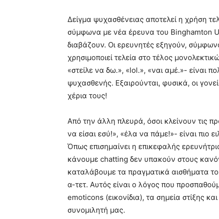
Δείγμα ψυχασθένειας αποτελεί η χρήση τε
σύμφωνα με νέα έρευνα του Binghamton Un
διαβάζουν. Οι ερευνητές εξηγούν, σύμφωνα
χρησιμοποιεί τελεία στο τέλος μονολεκτ
«στείλε να δω.», «lol.», «ναι αμέ.»- είναι 
ψυχασθενής. Εξαιρούνται, φυσικά, οι γον
χέρια τους!
Από την άλλη πλευρά, όσοι κλείνουν τις πρ
να είσαι εσύ!», «έλα να πάμε!»- είναι πιο 
Όπως επισημαίνει η επικεφαλής ερευνήτρια
κάνουμε chatting δεν υπακούν στους κανό
καταλάβουμε τα πραγματικά αισθήματα του
α-τετ. Αυτός είναι ο λόγος που προσπαθο
emoticons (εικονίδια), τα σημεία στίξης κα
συνομιλητή μας.