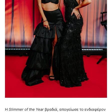
Η
Slimmer
of
the
Year
βραδιά, απογείωσε το ενδιαφέρον