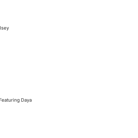
lsey
Featuring Daya