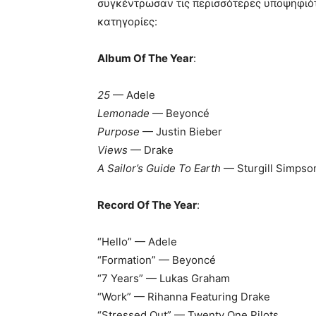
συγκέντρωσαν τις περισσότερες υποψηφιότ
κατηγορίες:
Album Of The Year
:
25
— Adele
Lemonade
— Beyoncé
Purpose
— Justin Bieber
Views
— Drake
A Sailor’s Guide To Earth
— Sturgill Simpso
Record Of The Year
:
“Hello” — Adele
“Formation” — Beyoncé
“7 Years” — Lukas Graham
“Work” — Rihanna Featuring Drake
“Stressed Out” — Twenty One Pilots