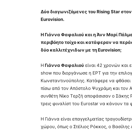
Δύο διαγωνιζόμενες του Rising Star στο
Eurovision.
Η Γιάννα Φαφαλιού και η Άνν Μαρί Πάλμ
περιβόητο τοίχο και κατάφεραν να περά
δύο καλλιτέχνιδων με τη Eurovision;
Η
Γιάννα Φαφαλιού
είναι 42 χρονών και ε
show που διοργάνωσε η ΕΡΤ για την επιλογ
Κωνσταντινούπολης. Κατάφερε να φθάσει στ
πίσω από τον Απόστολο Ψυχράμη και τον Α
συνθέτη Νίκο Τερζή αποφάσισαν ο Σάκης Ρ
τρεις φιναλίστ του Eurostar να κάνουν τα 
Η Γιάννα είναι επαγγελματίας τραγουδίστρ
χώρου, όπως ο Στέλιος Ρόκκος, ο Βασίλης Λ