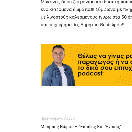
Μύκονο , όπου ζει μόνιμα και δραστηριοπο
ενοικιαζόμενα δωμάτια!!! Σύμφωνα με πληρ
με λιγοστούς καλεσμένους (γύρω στα 50 άτ
και επιχειρηματία, Δημήτρη Θεοδώρου!!!
Προηγούμενο Άρθρο
Μπάμπης Βώρος – “Έπαιξες Και ‘Εχασες”