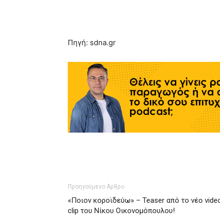
Πηγή: sdna.gr
Προηγούμενο Άρθρο
«Ποιον κοροϊδεύω» – Teaser από το νέο vide
clip του Νίκου Οικονομόπουλου!