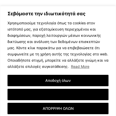
Σεβόμαστε την ιδιωτικότητά σας
Χρησιμοποιούμε τεχνολογία όπως τα cookies στον
ιστότοπό μας, για εξατομίκευση περιεχομένου και
διαφημίσεων, παροχή λειτουργιών μέσων κοινωνικής
ΕΛΛΗΝΙΚΗ ΜΟΥΣΙΚΗ
δικτύωσης και ανάλυση των δεδομένων επισκεπτών
TV SHOWS
μας. Κάντε κλικ παρακάτω για να επιβεβαιώσετε ότι
EVENTS
συμφωνείτε με τη χρήση αυτής της τεχνολογίας στο web.
ΘΕΑΤΡΟ
Οποιαδήποτε στιγμή, μπορείτε να αλλάξετε γνώμη και να
CINEMA
αλλάξετε επιλογές συγκατάθεσης.
Read More
ΔΙΑΓΩΝΙΣΜΟΙ
STOA CULTURA
Αποδοχή όλων
BRANDS
ΣΥΝΕΝΤΕΥΞΕΙΣ
Εμφάνιση Λεπτομερειών
ΑΠΟΡΡΙΨΗ ΟΛΩΝ
© 2023 music.net.cy, All Rights Reserved