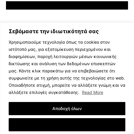
Σεβόμαστε την ιδιωτικότητά σας
Χρησιμοποιούμε τεχνολογία όπως τα cookies στον
ιστότοπό μας, για εξατομίκευση περιεχομένου και
διαφημίσεων, παροχή λειτουργιών μέσων κοινωνικής
ΕΛΛΗΝΙΚΗ ΜΟΥΣΙΚΗ
δικτύωσης και ανάλυση των δεδομένων επισκεπτών
TV SHOWS
μας. Κάντε κλικ παρακάτω για να επιβεβαιώσετε ότι
EVENTS
συμφωνείτε με τη χρήση αυτής της τεχνολογίας στο web.
ΘΕΑΤΡΟ
Οποιαδήποτε στιγμή, μπορείτε να αλλάξετε γνώμη και να
CINEMA
αλλάξετε επιλογές συγκατάθεσης.
Read More
ΔΙΑΓΩΝΙΣΜΟΙ
STOA CULTURA
Αποδοχή όλων
BRANDS
ΣΥΝΕΝΤΕΥΞΕΙΣ
Εμφάνιση Λεπτομερειών