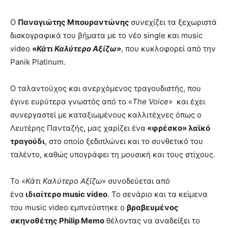
Ο
Παναγιώτης Μπουραντώνης
συνεχίζει τα ξεχωριστά
δισκογραφικά του βήματα με το νέο single και music
video
«
Κάτι Καλύτερο Αξίζω
»
, που κυκλοφορεί από την
Panik Platinum.
Ο ταλαντούχος και ανερχόμενος τραγουδιστής, που
έγινε ευρύτερα γνωστός από το «
The Voice
» και έχει
συνεργαστεί με καταξιωμένους καλλιτέχνες όπως ο
Λευτέρης Πανταζής, μας χαρίζει ένα
«φρέσκο» λαϊκό
τραγούδι
, στο οποίο ξεδιπλώνει και το συνθετικό του
ταλέντο, καθώς υπογράφει τη μουσική και τους στίχους.
Το «
Κάτι Καλύτερο Αξίζω
» συνοδεύεται από
ένα
ιδιαίτερο music video
. Το σενάριο και τα κείμενα
του music video εμπνεύστηκε ο
βραβευμένος
σκηνοθέτης Philip Μemo
θέλοντας να αναδείξει το