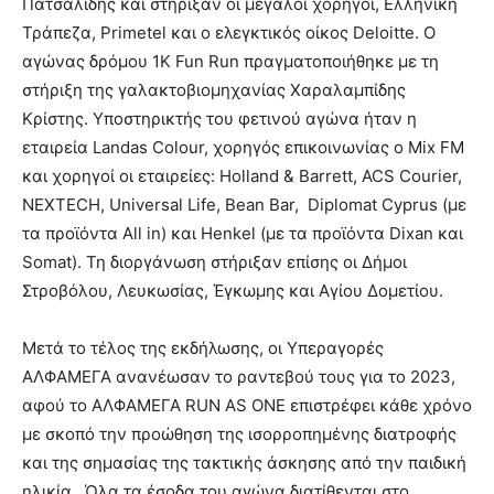
Πατσαλίδης και στήριξαν οι μεγάλοι χορηγοί, Ελληνική
Τράπεζα, Primetel και ο ελεγκτικός οίκος Deloitte. Ο
αγώνας δρόμου 1Κ Fun Run πραγματοποιήθηκε με τη
στήριξη της γαλακτοβιομηχανίας Χαραλαμπίδης
Κρίστης. Υποστηρικτής του φετινού αγώνα ήταν η
εταιρεία Landas Colour, χορηγός επικοινωνίας ο Mix FM
και χορηγοί οι εταιρείες: Holland & Barrett, ACS Courier,
NEXTECH, Universal Life, Bean Bar, Diplomat Cyprus (με
τα προϊόντα All in) και Henkel (με τα προϊόντα Dixan και
Somat). Τη διοργάνωση στήριξαν επίσης οι Δήμοι
Στροβόλου, Λευκωσίας, Έγκωμης και Αγίου Δομετίου.
Μετά το τέλος της εκδήλωσης, οι Υπεραγορές
ΑΛΦΑΜΕΓΑ ανανέωσαν το ραντεβού τους για το 2023,
αφού το ΑΛΦΑΜΕΓΑ RUN AS ONE επιστρέφει κάθε χρόνο
με σκοπό την προώθηση της ισορροπημένης διατροφής
και της σημασίας της τακτικής άσκησης από την παιδική
ηλικία. Όλα τα έσοδα του αγώνα διατίθενται στο