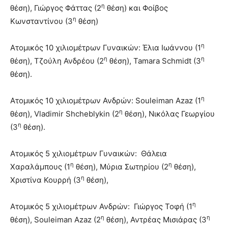
η
θέση), Γιώργος Φάττας (2
θέση) και Φοίβος
η
Κωνσταντίνου (3
θέση)
η
Ατομικός 10 χιλιομέτρων Γυναικών: Έλια Ιωάννου (1
η
η
θέση), Τζούλη Ανδρέου (2
θέση), Tamara Schmidt (3
θέση).
η
Ατομικός 10 χιλιομέτρων Ανδρών: Souleiman Azaz (1
η
θέση), Vladimir Shcheblykin (2
θέση), Νικόλας Γεωργίου
η
(3
θέση).
Ατομικός 5 χιλιομέτρων Γυναικών: Θάλεια
η
η
Χαραλάμπους (1
θέση), Μύρια Σωτηρίου (2
θέση),
η
Χριστίνα Κουρρή (3
θέση),
η
Ατομικός 5 χιλιομέτρων Ανδρών: Γιώργος Τοφή (1
η
η
θέση), Souleiman Azaz (2
θέση), Αντρέας Μισιάρας (3