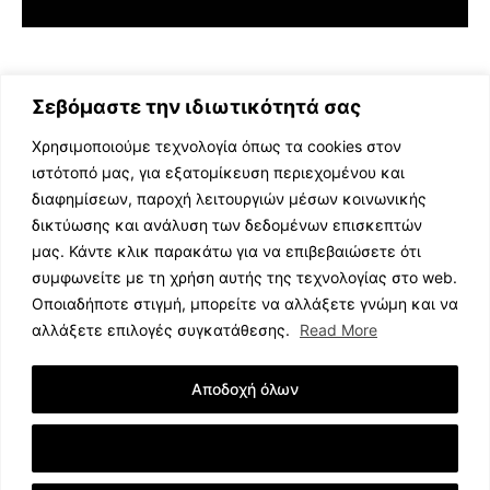
Σεβόμαστε την ιδιωτικότητά σας
Χρησιμοποιούμε τεχνολογία όπως τα cookies στον
ιστότοπό μας, για εξατομίκευση περιεχομένου και
διαφημίσεων, παροχή λειτουργιών μέσων κοινωνικής
ΕΛΛΗΝΙΚΗ ΜΟΥΣΙΚΗ
δικτύωσης και ανάλυση των δεδομένων επισκεπτών
TV SHOWS
μας. Κάντε κλικ παρακάτω για να επιβεβαιώσετε ότι
EVENTS
συμφωνείτε με τη χρήση αυτής της τεχνολογίας στο web.
ΘΕΑΤΡΟ
Οποιαδήποτε στιγμή, μπορείτε να αλλάξετε γνώμη και να
CINEMA
αλλάξετε επιλογές συγκατάθεσης.
Read More
ΔΙΑΓΩΝΙΣΜΟΙ
STOA CULTURA
Αποδοχή όλων
BRANDS
ΣΥΝΕΝΤΕΥΞΕΙΣ
Εμφάνιση Λεπτομερειών