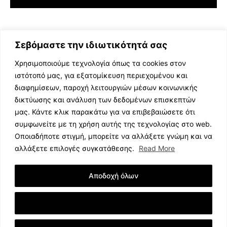
Σεβόμαστε την ιδιωτικότητά σας
Χρησιμοποιούμε τεχνολογία όπως τα cookies στον
ιστότοπό μας, για εξατομίκευση περιεχομένου και
διαφημίσεων, παροχή λειτουργιών μέσων κοινωνικής
ΕΛΛΗΝΙΚΗ ΜΟΥΣΙΚΗ
δικτύωσης και ανάλυση των δεδομένων επισκεπτών
TV SHOWS
μας. Κάντε κλικ παρακάτω για να επιβεβαιώσετε ότι
EVENTS
συμφωνείτε με τη χρήση αυτής της τεχνολογίας στο web.
ΘΕΑΤΡΟ
Οποιαδήποτε στιγμή, μπορείτε να αλλάξετε γνώμη και να
CINEMA
αλλάξετε επιλογές συγκατάθεσης.
Read More
ΔΙΑΓΩΝΙΣΜΟΙ
STOA CULTURA
Αποδοχή όλων
BRANDS
ΣΥΝΕΝΤΕΥΞΕΙΣ
Εμφάνιση Λεπτομερειών