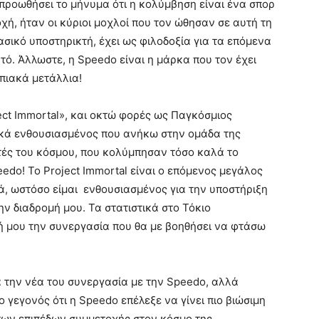
προωθήσει το μήνυμα ότι η κολύμβηση είναι ένα σπορ
χή, ήταν οι κύριοι μοχλοί που τον ώθησαν σε αυτή τη
σικό υποστηρικτή, έχει ως φιλοδοξία για τα επόμενα
τό. Άλλωστε, η Speedo είναι η μάρκα που τον έχει
πιακά μετάλλια!
ect Immortal», και οκτώ φορές ως Παγκόσμιος
ικά ενθουσιασμένος που ανήκω στην ομάδα της
τές του κόσμου, που κολύμπησαν τόσο καλά το
edo! Το Project Immortal είναι ο επόμενος μεγάλος
ά, ωστόσο είμαι ενθουσιασμένος για την υποστήριξη
ην διαδρομή μου. Τα στατιστικά στο Τόκιο
τή μου την συνεργασία που θα με βοηθήσει να φτάσω
ια την νέα του συνεργασία με την Speedo, αλλά
 γεγονός ότι η Speedo επέλεξε να γίνει πιο βιώσιμη
 των επιπέδων συμμετοχής στον κόσμο της