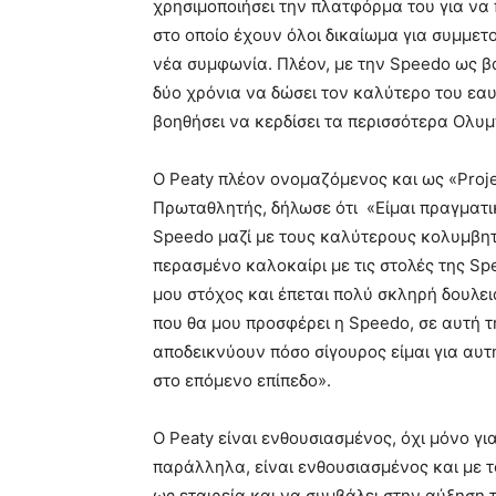
χρησιμοποιήσει την πλατφόρμα του για να 
στο οποίο έχουν όλοι δικαίωμα για συμμετο
νέα συμφωνία. Πλέον, με την Speedo ως βα
δύο χρόνια να δώσει τον καλύτερο του εαυ
βοηθήσει να κερδίσει τα περισσότερα Ολυμ
Ο Peaty πλέον ονομαζόμενος και ως «Proj
Πρωταθλητής, δήλωσε ότι «Είμαι πραγματ
Speedo μαζί με τους καλύτερους κολυμβη
περασμένο καλοκαίρι με τις στολές της Spe
μου στόχος και έπεται πολύ σκληρή δουλει
που θα μου προσφέρει η Speedo, σε αυτή τ
αποδεικνύουν πόσο σίγουρος είμαι για αυ
στο επόμενο επίπεδο».
Ο Peaty είναι ενθουσιασμένος, όχι μόνο γ
παράλληλα, είναι ενθουσιασμένος και με το
ως εταιρεία και να συμβάλει στην αύξηση