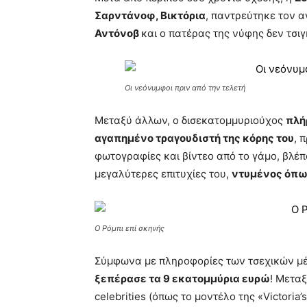
Σαρντάνοφ, Βικτόρια
, παντρεύτηκε τον 
Αντόνοβ
και ο πατέρας της νύφης δεν τσι
Οι νεόνυμφοι πριν από την τελετή
Μεταξύ άλλων, ο δισεκατομμυριούχος
πλή
αγαπημένο τραγουδιστή της κόρης του
, 
φωτογραφίες και βίντεο από το γάμο, βλέπ
μεγαλύτερες επιτυχίες του,
ντυμένος όπως
Ο Ρόμπι επί σκηνής
Σύμφωνα με πληροφορίες των τσεχικών μ
ξεπέρασε τα 9 εκατομμύρια ευρώ
! Μετα
celebrities (όπως το μοντέλο της «Victoria