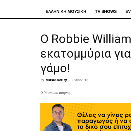
ΕΛΛΗΝΙΚΗ ΜΟΥΣΙΚΗ
TV SHOWS
EV
Ο Robbie William
εκατομμύρια για
γάμο!
By
Music.net.cy
-
22/08/2016
Ο Ρόμπι επί σκηνής