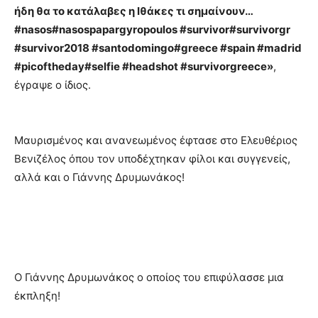
ήδη θα το κατάλαβες η Ιθάκες τι σημαίνουν…
#nasos#nasospapargyropoulos #survivor#survivorgr
#survivor2018 #santodomingo#greece #spain #madrid
#picoftheday#selfie #headshot #survivorgreece»
,
έγραψε ο ίδιος.
Μαυρισμένος και ανανεωμένος έφτασε στο Ελευθέριος
Βενιζέλος όπου τον υποδέχτηκαν φίλοι και συγγενείς,
αλλά και ο Γιάννης Δρυμωνάκος!
Ο Γιάννης Δρυμωνάκος ο οποίος του επιφύλασσε μια
έκπληξη!