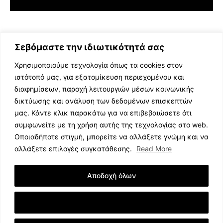
Σεβόμαστε την ιδιωτικότητά σας
Χρησιμοποιούμε τεχνολογία όπως τα cookies στον
ιστότοπό μας, για εξατομίκευση περιεχομένου και
διαφημίσεων, παροχή λειτουργιών μέσων κοινωνικής
ΕΛΛΗΝΙΚΗ ΜΟΥΣΙΚΗ
δικτύωσης και ανάλυση των δεδομένων επισκεπτών
TV SHOWS
μας. Κάντε κλικ παρακάτω για να επιβεβαιώσετε ότι
EVENTS
συμφωνείτε με τη χρήση αυτής της τεχνολογίας στο web.
ΘΕΑΤΡΟ
Οποιαδήποτε στιγμή, μπορείτε να αλλάξετε γνώμη και να
CINEMA
αλλάξετε επιλογές συγκατάθεσης.
Read More
ΔΙΑΓΩΝΙΣΜΟΙ
STOA CULTURA
Αποδοχή όλων
BRANDS
ΣΥΝΕΝΤΕΥΞΕΙΣ
Εμφάνιση Λεπτομερειών