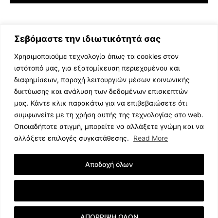
Σεβόμαστε την ιδιωτικότητά σας
Χρησιμοποιούμε τεχνολογία όπως τα cookies στον
ιστότοπό μας, για εξατομίκευση περιεχομένου και
διαφημίσεων, παροχή λειτουργιών μέσων κοινωνικής
ΕΛΛΗΝΙΚΗ ΜΟΥΣΙΚΗ
δικτύωσης και ανάλυση των δεδομένων επισκεπτών
TV SHOWS
μας. Κάντε κλικ παρακάτω για να επιβεβαιώσετε ότι
EVENTS
συμφωνείτε με τη χρήση αυτής της τεχνολογίας στο web.
ΘΕΑΤΡΟ
Οποιαδήποτε στιγμή, μπορείτε να αλλάξετε γνώμη και να
CINEMA
αλλάξετε επιλογές συγκατάθεσης.
Read More
ΔΙΑΓΩΝΙΣΜΟΙ
STOA CULTURA
Αποδοχή όλων
BRANDS
ΣΥΝΕΝΤΕΥΞΕΙΣ
Εμφάνιση Λεπτομερειών
ΑΠΟΡΡΙΨΗ ΟΛΩΝ
© 2023 music.net.cy, All Rights Reserved