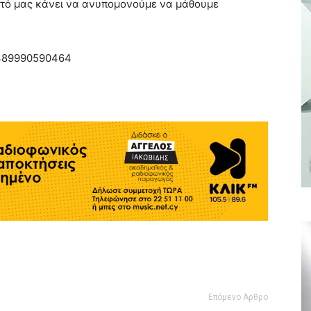
τό μας κάνει να ανυπομονούμε να μάθουμε
70489990590464
Επόμενο Άρθρο