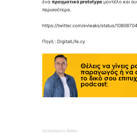
ένα
πραγματικό prototype
μοντέλο και αυ
περισσότερα.
https://twitter.com/evleaks/status/10808
Πηγή : DigitalLife.cy
Προηγούμενο Άρθρο