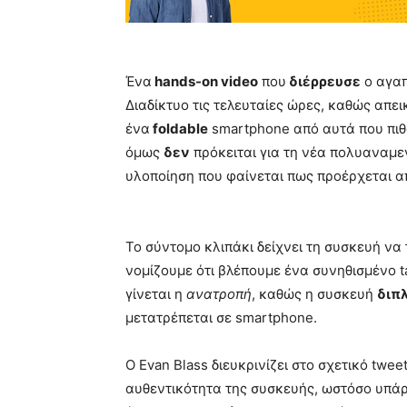
Ένα
hands-on video
που
διέρρευσε
ο αγα
Διαδίκτυο τις τελευταίες ώρες, καθώς απει
ένα
foldable
smartphone από αυτά που πι
όμως
δεν
πρόκειται για τη νέα πολυαναμ
υλοποίηση που φαίνεται πως προέρχεται 
Το σύντομο κλιπάκι δείχνει τη συσκευή να 
νομίζουμε ότι βλέπουμε ένα συνηθισμένο t
γίνεται η
ανατροπή
, καθώς η συσκευή
διπλ
μετατρέπεται σε smartphone.
O Evan Blass διευκρινίζει στο σχετικό twee
αυθεντικότητα της συσκευής, ωστόσο υπάρ