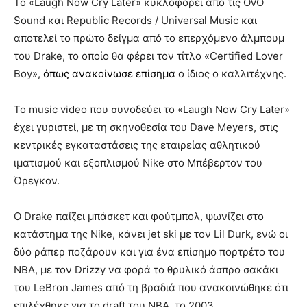
Το «Laugh Now Cry Later» κυκλοφορεί από τις OVO
Sound και Republic Records / Universal Music και
αποτελεί το πρώτο δείγμα από το επερχόμενο άλμπουμ
του Drake, το οποίο θα φέρει τον τίτλο «Certified Lover
Boy»,
όπως ανακοίνωσε επίσημα
ο ίδιος ο καλλιτέχνης.
Το music video που συνοδεύει το «Laugh Now Cry Later»
έχει γυριστεί, με τη σκηνοθεσία του Dave Meyers, στις
κεντρικές εγκαταστάσεις της εταιρείας αθλητικού
ιματισμού και εξοπλισμού Nike στο Μπέβερτον του
Όρεγκον.
Ο Drake παίζει μπάσκετ και φούτμπολ, ψωνίζει στο
κατάστημα της Nike, κάνει jet ski με τον Lil Durk, ενώ οι
δύο ράπερ ποζάρουν και για ένα επίσημο πορτρέτο του
NBA, με τον Drizzy να φορά το θρυλικό άσπρο σακάκι
του LeBron James από τη βραδιά που ανακοινώθηκε ότι
επιλέχθηκε για το draft του NBA, το 2003.