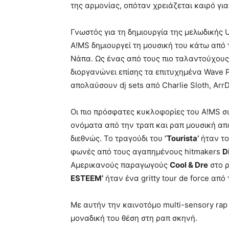
της αρμονίας, οπόταν χρειάζεται καιρό για
Γνωστός για τη δημιουργία της μελωδικής 
A!MS δημιουργεί τη μουσική του κάτω από 
Νάπα. Ως ένας από τους πιο ταλαντούχους
διοργανώνει επίσης τα επιτυχημένα Wave P
απολαύσουν dj sets από Charlie Sloth, Arr
Οι πιο πρόσφατες κυκλοφορίες του A!MS 
ονόματα από την τραπ και ραπ μουσική απ
διεθνώς. Το τραγούδι του
‘Tourista’
ήταν το
φωνές από τους αγαπημένους hitmakers
D
Αμερικανούς παραγωγούς
Cool & Dre
στο ρ
ESTEEM’
ήταν ένα gritty tour de force απ
Με αυτήν την καινοτόμο multi-sensory ra
μοναδική του θέση στη ραπ σκηνή.