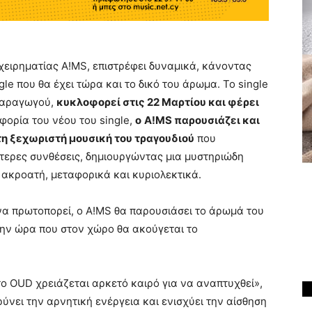
χειρηματίας A!MS, επιστρέφει δυναμικά, κάνοντας
gle που θα έχει τώρα και το δικό του άρωμα. Το single
παραγωγού,
κυκλοφορεί στις 22 Μαρτίου και φέρει
ορία του νέου του single,
o
A
!
MS
παρουσιάζει και
η ξεχωριστή μουσική του τραγουδιού
που
ίτερες συνθέσεις, δημιουργώντας μια μυστηριώδη
ε ακροατή, μεταφορικά και κυριολεκτικά.
 να πρωτοπορεί, ο A!MS θα παρουσιάσει το άρωμά του
την ώρα που στον χώρο θα ακούγεται το
ο OUD χρειάζεται αρκετό καιρό για να αναπτυχθεί»,
νει την αρνητική ενέργεια και ενισχύει την αίσθηση