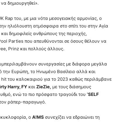
 να δημιουργηθεί».
UK Rap του, με μια νότα μεσογειακής αρμονίας, ο
την ηλιόλουστη ατμόσφαιρα στο σπίτι του στην Αγία
 και δημοφιλείς ανθρώπους της περιοχής,
ool Parties που απευθύνονται σε όσους θέλουν να
Dee, Prinz και πολλούς άλλους.
συμπεριλαμβάνουν συνεργασίες με διάφορα μεγάλα
ό την Ευρώπη, το Ηνωμένο Βασίλειο αλλά και
 hit του καλοκαιριού για το 2023 καθώς περιλάμβανε
irty Harry, FY
και
ZieZie,
με τους διάσημους
υθμό, ενώ το πιο πρόσφατο τραγούδι του
‘SELF
ό τον ράπερ-παραγωγό.
p κυκλοφορία, ο
A!MS
συνεχίζει να εδραιώνει τη