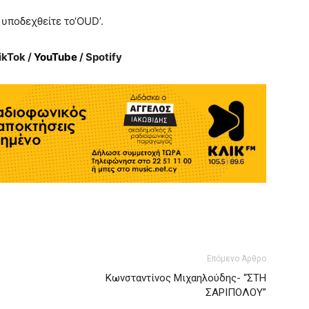
 υποδεχθείτε το‘OUD’.
ikTok /
YouTube
/ Spotify
Επόμενο Άρθρο
Kωνσταντίνος Μιχαηλούδης- “ΣΤΗ
ΣΑΡΙΠΟΛΟΥ”