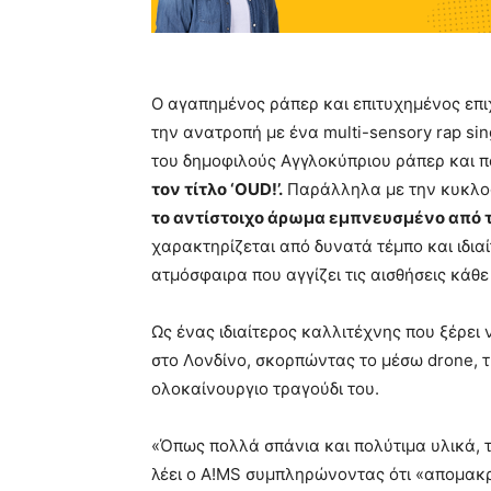
Ο αγαπημένος ράπερ και επιτυχημένος επι
την ανατροπή με ένα multi-sensory rap sin
του δημοφιλούς Αγγλοκύπριου ράπερ και 
τον τίτλο ‘Ο
UD
!’.
Παράλληλα με την κυκλοφ
το αντίστοιχο άρωμα εμπνευσμένο από τ
χαρακτηρίζεται από δυνατά τέμπο και ιδια
ατμόσφαιρα που αγγίζει τις αισθήσεις κάθ
Ως ένας ιδιαίτερος καλλιτέχνης που ξέρει
στο Λονδίνο, σκορπώντας το μέσω drone, 
ολοκαίνουργιο τραγούδι του.
«Όπως πολλά σπάνια και πολύτιμα υλικά, τ
λέει ο A!MS συμπληρώνοντας ότι «απομακρύ