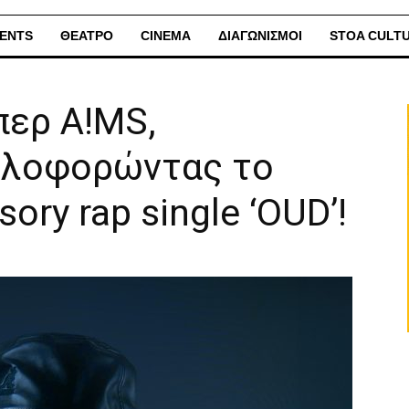
ENTS
ΘΕΑΤΡΟ
CINEMA
ΔΙΑΓΩΝΙΣΜΟΙ
STOA CULT
περ A!MS,
κλοφορώντας το
ory rap single ‘OUD’!