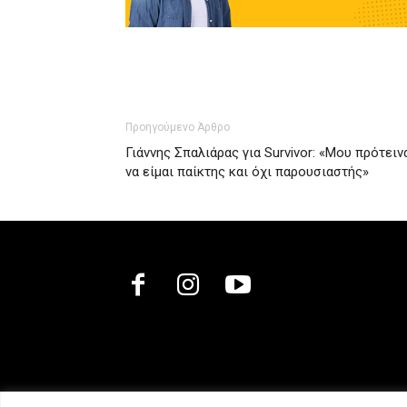
Προηγούμενο Άρθρο
Γιάννης Σπαλιάρας για Survivor: «Μου πρότειν
να είμαι παίκτης και όχι παρουσιαστής»