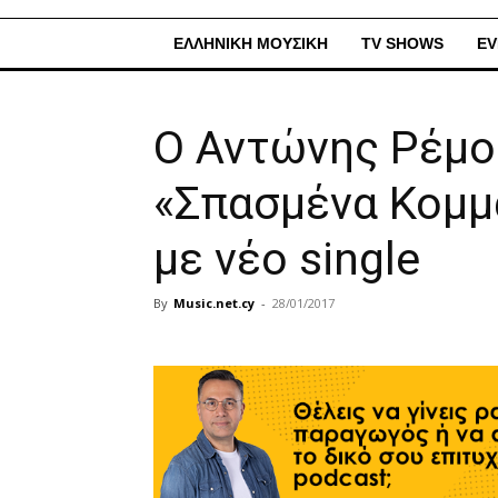
ΕΛΛΗΝΙΚΗ ΜΟΥΣΙΚΗ
TV SHOWS
EV
Ο Αντώνης Ρέμο
«Σπασμένα Κομμ
με νέο single
By
Music.net.cy
-
28/01/2017