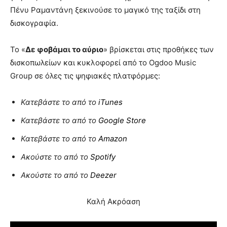
Πένυ Ραμαντάνη ξεκινούσε το μαγικό της ταξίδι στη
δισκογραφία.
Το «
Δε φοβάμαι το αύριο
» βρίσκεται στις προθήκες των
δισκοπωλείων και κυκλοφορεί από το Ogdoo Music
Group σε όλες τις ψηφιακές πλατφόρμες:
Κατεβάστε
το
από
το
iTunes
Κατεβάστε
το
από
το
Google Store
Κατεβάστε
το
από
το
Amazon
Ακούστε
το
από
το
Spotify
Ακούστε
το
από
το
Deezer
Καλή Ακρόαση