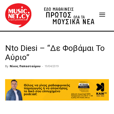
Nto Diesi – “Δε Φοβάμαι Το
Αύριο”
By
Νίκος Παπασταύρου
-
19/04/2019