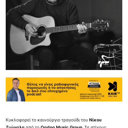
Κυκλοφορεί το καινούργιο τραγούδι του
Νίκου
Ζιώγαλα
από το
Ogdoo
Music
Group
. Σε στίχους