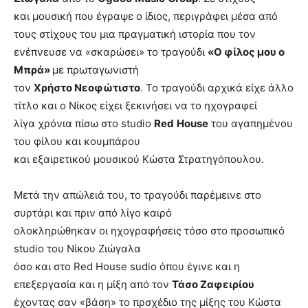
και μουσική που έγραψε ο ίδιος, περιγράφει μέσα από
τους στίχους του μια πραγματική ιστορία που τον
ενέπνευσε να «σκαρώσει» το τραγούδι
«Ο φίλος μου ο
Μπρά»
με πρωταγωνιστή
τον
Χρήστο Νεοφώτιστο
. Το τραγούδι αρχικά είχε άλλο
τίτλο και ο Νίκος είχει ξεκινήσει να το ηχογραφεί
λίγα χρόνια πίσω στο studio
Red
House
του αγαπημένου
του φίλου και κουμπάρου
και εξαιρετικού μουσικού Κώστα Στρατηγόπουλου.
Μετά την απώλειά του, το τραγούδι παρέμεινε στο
συρτάρι και πριν από λίγο καιρό
ολοκληρώθηκαν οι ηχογραφήσεις τόσο στο προσωπικό
studio του Νίκου Ζιώγαλα
όσο και στο Red House sudio όπου έγινε και η
επεξεργασία και η μίξη από τον
Τάσο Ζαφειρίου
έχοντας σαν «βάση» το πρσχέδιο της μίξης του Κώστα