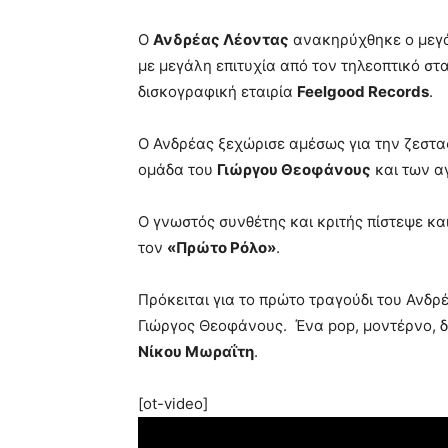
Ο
Ανδρέας Λέοντας
ανακηρύχθηκε ο μεγά
με μεγάλη επιτυχία από τον τηλεοπτικό σ
δισκογραφική εταιρία
Feelgood
Records
.
Ο Ανδρέας ξεχώρισε αμέσως για την ζεστασ
ομάδα του
Γιώργου Θεοφάνους
και των αγ
Ο γνωστός συνθέτης και κριτής πίστεψε κα
τον
«Πρώτο Ρόλο»
.
Πρόκειται για το πρώτο τραγούδι του Ανδρέ
Γιώργος Θεοφάνους. Ένα pop, μοντέρνο, δ
Νίκου Μωραΐτη
.
[ot-video]