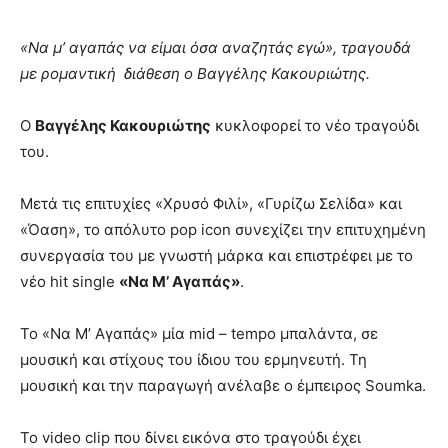
«Να μ’ αγαπάς να είμαι όσα αναζητάς εγώ», τραγουδά
με ρομαντική διάθεση ο Βαγγέλης Κακουριώτης.
Ο
Βαγγέλης Κακουριώτης
κυκλοφορεί το νέο τραγούδι
του.
Μετά τις επιτυχίες «Χρυσό Φιλί», «Γυρίζω Σελίδα» και
«Όαση», το απόλυτο pop icon συνεχίζει την επιτυχημένη
συνεργασία του με γνωστή μάρκα και επιστρέφει με το
νέο hit single
«Να Μ’ Αγαπάς»
.
Το «Να Μ’ Αγαπάς» μία mid – tempo μπαλάντα, σε
μουσική και στίχους του ίδιου του ερμηνευτή. Τη
μουσική και την παραγωγή ανέλαβε ο έμπειρος Soumka.
Το video clip που δίνει εικόνα στο τραγούδι έχει