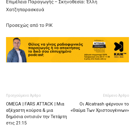
Επιμέλεια Παραγωγής – Σκηνοθεσία: Έλλη
Χατζηπαρασκευά
Προσεχώς από το ΡΙΚ
Προηγούμενο Άρθρο
Επόμενο Άρθρο
OMEGA | FARS ATTACK | Μια
Οι Alcatrash φέρνουν το
αξέχαστη κούρσα & μια
«Θαύμα Των Χριστουγέννων»
δημόσια οντισιόν την Τετάρτη
στις 21:15