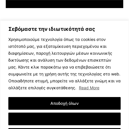
Σεβόμαστε την ιδιωτικότητά σας
Χρησιμοποιούμε τεχνολογία όπως τα cookies στον
ιστότοπό μας, για εξατομίκευση περιεχομένου και
διαφημίσεων, παροχή λειτουργιών μέσων κοινωνικής
ΕΛΛΗΝΙΚΗ ΜΟΥΣΙΚΗ
δικτύωσης και ανάλυση των δεδομένων επισκεπτών
TV SHOWS
μας. Κάντε κλικ παρακάτω για να επιβεβαιώσετε ότι
EVENTS
συμφωνείτε με τη χρήση αυτής της τεχνολογίας στο web.
ΘΕΑΤΡΟ
Οποιαδήποτε στιγμή, μπορείτε να αλλάξετε γνώμη και να
CINEMA
αλλάξετε επιλογές συγκατάθεσης.
Read More
ΔΙΑΓΩΝΙΣΜΟΙ
STOA CULTURA
Αποδοχή όλων
BRANDS
ΣΥΝΕΝΤΕΥΞΕΙΣ
Εμφάνιση Λεπτομερειών