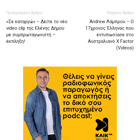
Προηγούμενο Άρθρο
Επόμενο Άρθρο
«Σε καταργώ» – Δείτε το νέο
Andrew Λάμπρου – Ο
video clip της Ελένης Δήμου
17χρονος Έλληνας που
με συμπρωταγωνιστή –
εντυπωσίασε στο
έκπληξη!
Αυστραλιανό X Factor
(Videos)