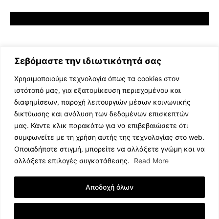
Σεβόμαστε την ιδιωτικότητά σας
Χρησιμοποιούμε τεχνολογία όπως τα cookies στον
ιστότοπό μας, για εξατομίκευση περιεχομένου και
διαφημίσεων, παροχή λειτουργιών μέσων κοινωνικής
ΕΛΛΗΝΙΚΗ ΜΟΥΣΙΚΗ
δικτύωσης και ανάλυση των δεδομένων επισκεπτών
TV SHOWS
μας. Κάντε κλικ παρακάτω για να επιβεβαιώσετε ότι
EVENTS
συμφωνείτε με τη χρήση αυτής της τεχνολογίας στο web.
ΘΕΑΤΡΟ
Οποιαδήποτε στιγμή, μπορείτε να αλλάξετε γνώμη και να
CINEMA
αλλάξετε επιλογές συγκατάθεσης.
Read More
ΔΙΑΓΩΝΙΣΜΟΙ
STOA CULTURA
Αποδοχή όλων
BRANDS
ΣΥΝΕΝΤΕΥΞΕΙΣ
Εμφάνιση Λεπτομερειών