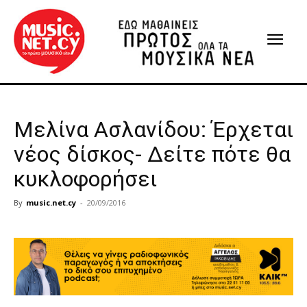
Μελίνα Ασλανίδου: Έρχεται
νέος δίσκος- Δείτε πότε θα
κυκλοφορήσει
By
music.net.cy
-
20/09/2016