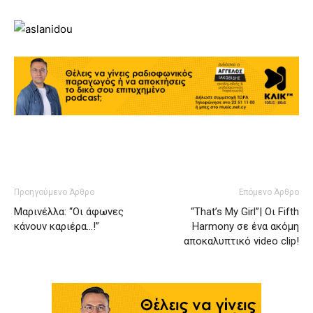
Προηγούμενο Άρθρο
Επόμενο Άρθρο
Μαρινέλλα: “Οι άφωνες
“That’s My Girl”| Οι Fifth
κάνουν καριέρα…!”
Harmony σε ένα ακόμη
αποκαλυπτικό video clip!