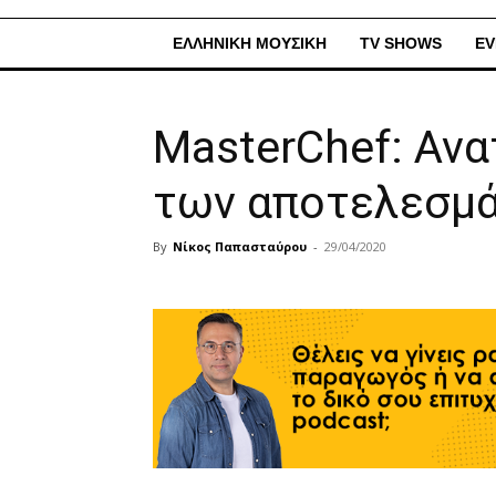
ΕΛΛΗΝΙΚΗ ΜΟΥΣΙΚΗ
TV SHOWS
EV
MasterChef: Ανα
των αποτελεσμ
By
Νίκος Παπασταύρου
-
29/04/2020