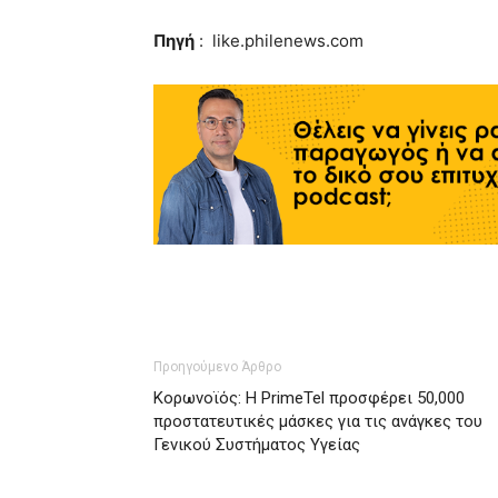
Πηγή
: like.philenews.com
Προηγούμενο Άρθρο
Κορωνοϊός: Η PrimeTel προσφέρει 50,000
προστατευτικές μάσκες για τις ανάγκες του
Γενικού Συστήματος Υγείας