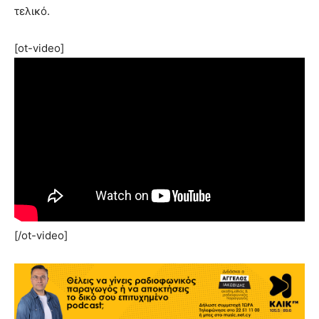
τελικό.
[ot-video]
[/ot-video]