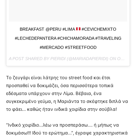
BREAKFAST @PERU #LIMA
#CEVICHEMIXTO
#LECHEDEPANTERA #CHICHAMORADA #TRAVELING
#MERCADO #STREETFOOD
A POST SHARED BY PIERIDI (@MARIADAPIERIDI) ON
OCT 25, 2017 AT 7:58AM PDT
Το ζευγάρι είναι λάτρης του street food και έτσι
προσπαθεί να δοκιμάζει, όσα περισσότερα τοπικά
εδέσματα υπάρχουν στην Λίμα. Βέβαια, ένα
συγκεκριμένο γεύμα, η Μαριάντα το σκέφτηκε διπλά να
το φάει… καθώς ήταν ινδικά χοιρίδια στην σούβλα!
“Ινδικό χοιρίδιο…λέω να προσπεράσω…. ή μήπως να
δοκιμάσω!!! Ιδού το ερώτημα…”, έγραψε χαρακτηριστικά