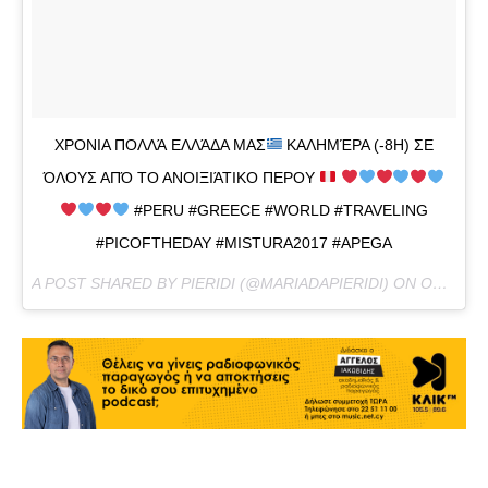
ΧΡΟΝΙΑ ΠΟΛΛΆ ΕΛΛΆΔΑ ΜΑΣ
ΚΑΛΗΜΈΡΑ (-8H) ΣΕ
ΌΛΟΥΣ ΑΠΌ ΤΟ ΑΝΟΙΞΙΆΤΙΚΟ ΠΕΡΟΥ
#PERU #GREECE #WORLD #TRAVELING
#PICOFTHEDAY #MISTURA2017 #APEGA
A POST SHARED BY PIERIDI (@MARIADAPIERIDI) ON
OCT 28, 2017 AT 6:19AM PDT