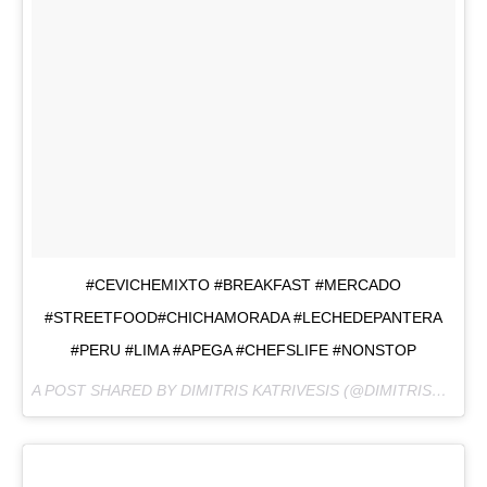
#CEVICHEMIXTO #BREAKFAST #MERCADO
#STREETFOOD#CHICHAMORADA #LECHEDEPANTERA
#PERU #LIMA #APEGA #CHEFSLIFE #NONSTOP
A POST SHARED BY DIMITRIS KATRIVESIS (@DIMITRISKATRIVESIS) ON