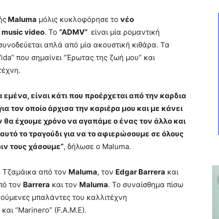
ής
Maluma
μόλις κυκλοφόρησε το
νέο
ό
music video
. To
“ADMV”
είναι μία ρομαντική
υνοδεύεται απλά από μία ακουστική κιθάρα. Τα
ida” που σημαίνει “Έρωτας της ζωή μου” και
τέχνη.
ια εμένα, είναι κάτι που προέρχεται από την καρδια
ια τον οποίο άρχισα την καριέρα μου και με κάνει
ν θα έχουμε χρόνο να αγαπάμε ο ένας τον άλλο και
υτό το τραγούδι για να το αφιερώσουμε σε όλους
ιν τους χάσουμε”
, δήλωσε ο Maluma.
ην Τζαμάικα από τον
Maluma
, τον
Edgar Barrera
και
πό τον
Barrera
και τον
Maluma
. Το συναίσθημα πίσω
ηγούμενες μπαλάντες του καλλιτέχνη
 και “Marinero” (F.A.M.E).