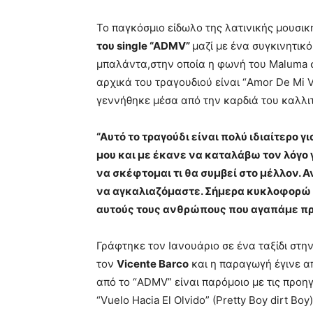
Το παγκόσμιο είδωλο της λατινικής μουσικ
του single “ADMV”
μαζί με ένα συγκινητικ
μπαλάντα,στην οποία η φωνή του Maluma σ
αρχικά του τραγουδιού είναι “Amor De Mi V
γεννήθηκε μέσα από την καρδιά του καλλι
“Αυτό το τραγούδι είναι πολύ ιδιαίτερο γ
μου και με έκανε να καταλάβω τον λόγο γ
να σκέφτομαι τι θα συμβεί στο μέλλον. Α
να αγκαλιαζόμαστε. Σήμερα κυκλοφορώ α
αυτούς τους ανθρώπους που αγαπάμε πρ
Γράφτηκε τον Ιανουάριο σε ένα ταξίδι στ
τον
Vicente Barco
και η παραγωγή έγινε α
από το “ADMV” είναι παρόμοιο με τις προ
“Vuelo Hacia El Olvido” (Pretty Boy dirt Boy)