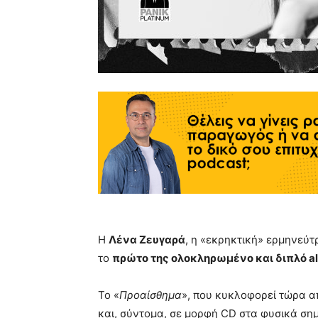
Η
Λένα Ζευγαρά
, η «εκρηκτική» ερμηνεύτρ
το
πρώτο της ολοκληρωμένο και διπλό a
Το «
Προαίσθημα
», που κυκλοφορεί τώρα απ
και, σύντομα, σε μορφή CD στα φυσικά σημ