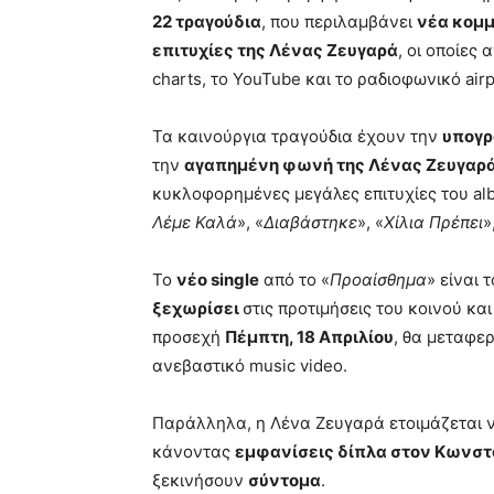
22 τραγούδια
, που περιλαμβάνει
νέα κομμ
επιτυχίες της Λένας Ζευγαρά
, οι οποίες
charts, το YouTube και το ραδιοφωνικό airp
Τα καινούργια τραγούδια έχουν την
υπογρ
την
αγαπημένη φωνή της Λένας Ζευγαρ
κυκλοφορημένες μεγάλες επιτυχίες του al
Λέμε Καλά
», «
Διαβάστηκε
», «
Χίλια Πρέπει
»
Το
νέο single
από το «
Προαίσθημα
» είναι 
ξεχωρίσει
στις προτιμήσεις του κοινού κα
προσεχή
Πέμπτη, 18 Απριλίου
, θα μεταφερ
ανεβαστικό music video.
Παράλληλα, η Λένα Ζευγαρά ετοιμάζεται ν
κάνοντας
εμφανίσεις δίπλα στον Κωνστ
ξεκινήσουν
σύντομα
.