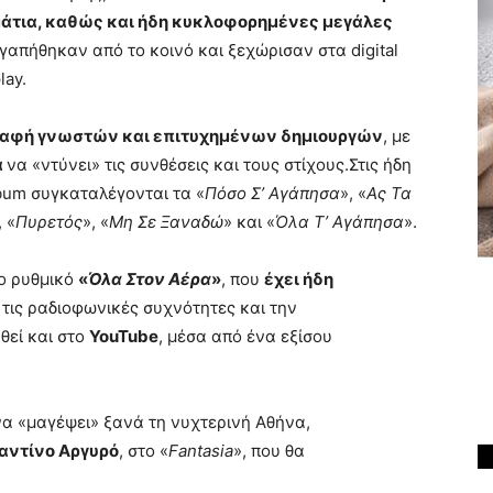
άτια, καθώς και ήδη κυκλοφορημένες μεγάλες
 αγαπήθηκαν από το κοινό και ξεχώρισαν στα digital
lay.
αφή γνωστών και επιτυχημένων δημιουργών
, με
ά
να «ντύνει» τις συνθέσεις και τους στίχους.Στις ήδη
bum συγκαταλέγονται τα «
Πόσο Σ’ Αγάπησα
», «
Ας Τα
, «
Πυρετός
», «
Μη Σε Ξαναδώ
» και «
Όλα Τ’ Αγάπησα
».
το ρυθμικό
«
Όλα Στον Αέρα
»
, που
έχει ήδη
ι τις ραδιοφωνικές συχνότητες και την
θεί και στο
YouTube
, μέσα από ένα εξίσου
α «μαγέψει» ξανά τη νυχτερινή Αθήνα,
αντίνο Αργυρό
, στο «
Fantasia
», που θα