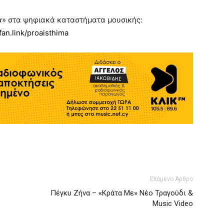
α
» στα ψηφιακά καταστήματα μουσικής:
bfan.link/proaisthima
Επόμενο Άρθρο
Πέγκυ Ζήνα – «Κράτα Με» Νέο Τραγούδι &
Music Video