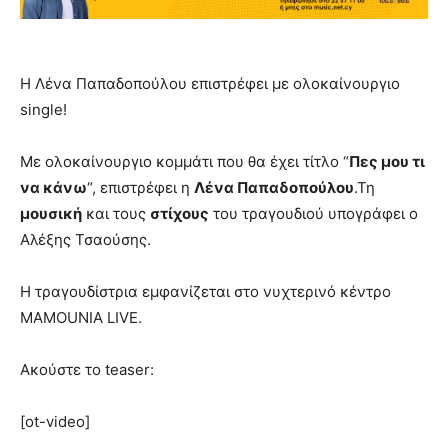
Η Λένα Παπαδοπούλου επιστρέφει με ολοκαίνουργιο
single!
Με ολοκαίνουργιο κομμάτι που θα έχει τίτλο “
Πες μου τι
να κάνω
“, επιστρέφει η
Λένα Παπαδοπούλου
.Τη
μουσική
και τους
στίχους
του τραγουδιού υπογράφει ο
Αλέξης Τσαούσης.
Η τραγουδίστρια εμφανίζεται στο νυχτερινό κέντρο
MAMOUNIA LIVE.
Ακούστε το teaser:
[ot-video]