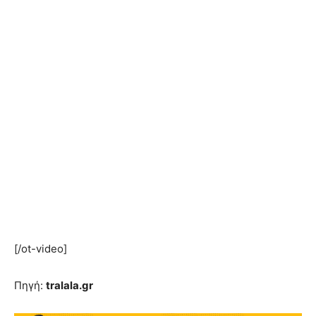
[/ot-video]
Πηγή:
tralala.gr