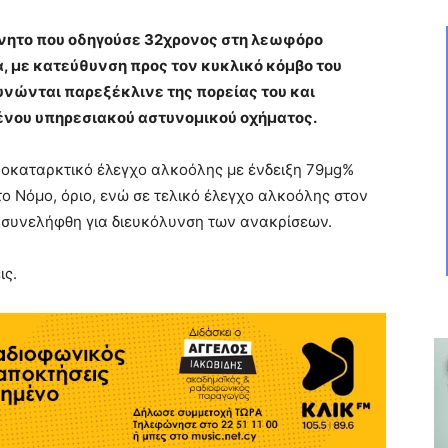
ίνητο που οδηγούσε 32χρονος στη λεωφόρο
, με κατεύθυνση προς τον κυκλικό κόμβο του
υνώνται παρεξέκλινε της πορείας του και
νου υπηρεσιακού αστυνομικού οχήματος.
οκαταρκτικό έλεγχο αλκοόλης με ένδειξη 79μg%
το Νόμο, όριο, ενώ σε τελικό έλεγχο αλκοόλης στον
ι συνελήφθη για διευκόλυνση των ανακρίσεων.
ις.