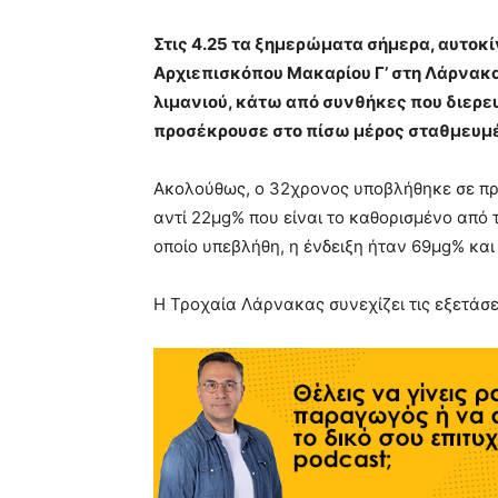
Στις 4.25 τα ξημερώματα σήμερα, αυτοκ
Αρχιεπισκόπου Μακαρίου Γ’ στη Λάρνακα
λιμανιού, κάτω από συνθήκες που διερε
προσέκρουσε στο πίσω μέρος σταθμευμέ
Ακολούθως, ο 32χρονος υποβλήθηκε σε πρ
αντί 22μg% που είναι το καθορισμένο από 
οποίο υπεβλήθη, η ένδειξη ήταν 69μg% κα
Η Τροχαία Λάρνακας συνεχίζει τις εξετάσε