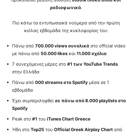
ραδιοφωνικά
.
Πιο κάτω τα εντυπωσιακά νούμερα από την πρώτη
κιόλας εβδομάδα της κυκλοφορίας του:
Πάνω από
700.000
views
συνολικά
στο official video
με πάνω από
50.000
likes
και
11.000 σχόλια
7 συνεχόμενες μέρες στο
#1 των
YouTube Trends
στην Ελλάδα
Πάνω από
000
streams
στο
Spotify
μέσα σε 1
εβδομάδα
Έχει συμπεριληφθεί
σε πάνω από 8.000
playlists
στο
Spotify
Peak στο
#1
του
iTunes Chart Greece
Ήδη στο
Top
25
του
Official Greek Airplay Chart
από