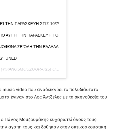
́ ΤΗΝ ΠΑΡΑΣΚΕΥΉ ΣΤΙΣ 10/7!
ΑΠΟ ΑΥΤΉ ΤΗΝ ΠΑΡΑΣΚΕΥΉ ΤΟ
ΙΌΦΩΝΑ ΣΕ ΌΛΗ ΤΗΝ ΕΛΛΆΔΑ.
AYTUNED
(@PANOSMOUZOURAKIS) ON
JUL 2, 2020 AT 5:40AM PDT
 music video που αναδεικνύει το πολυδιάστατο
ατα έγιναν στο Λος Άντζελες με τη σκηνοθεσία του
, ο Πάνος Μουζουράκης ευχαριστεί όλους τους
 την αγάπη τους και δόθηκαν στην οπτικοακουστική