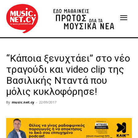
“Κάποια ξενυχτάει” στο νέο
τραγούδι και video clip της
Βασιλικής Νταντά που
μόλις κυκλοφόρησε!
By
music.net.cy
-
22/09/2017