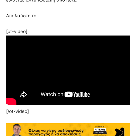
Απολαύστε το:
[ot-video]
[/ot-video]